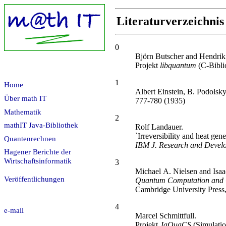
Literaturverzeichnis
0
Björn Butscher and Hendrik
Projekt
libquantum
(C-Bibli
1
Home
Albert Einstein, B. Podolsk
Über math IT
777-780 (1935)
Mathematik
2
mathIT Java-Bibliothek
Rolf Landauer.
`Irreversibility and heat gen
Quantenrechnen
IBM J. Research and Devel
Hagener Berichte der
Wirtschaftsinformatik
3
Michael A. Nielsen and Isa
Veröffentlichungen
Quantum Computation and 
Cambridge University Press
4
e-mail
Marcel Schmittfull.
Projekt
JaQuaCS
(Simulatio