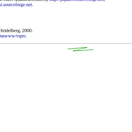
si.sourceforge.net
.
Heidelberg, 2000.
t/imawww/vqm/
.