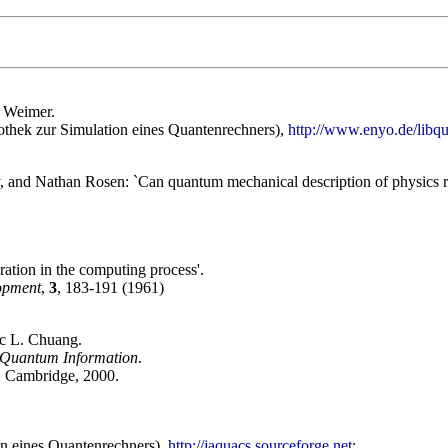
 Weimer.
othek zur Simulation eines Quantenrechners),
http://www.enyo.de/libq
y, and Nathan Rosen: `Can quantum mechanical description of physics r
eration in the computing process'.
opment
,
3
, 183-191 (1961)
ac L. Chuang.
Quantum Information
.
, Cambridge, 2000.
n eines Quantenrechners),
http://jaquacs.sourceforge.net
;