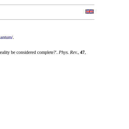
uantum/
.
eality be considered complete?'.
Phys. Rev.
,
47
,